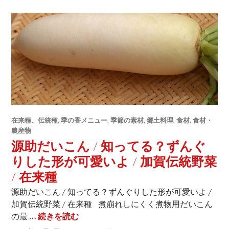
在来種、伝統種
,
季の香メニュー
,
季節の素材
,
郷土料理
,
食材
,
食材・
農産物
源助だいこん / 知ってる？ずんぐ
りした形が可愛いよ / 加賀伝統野菜
/ 在来種
源助だいこん / 知ってる？ずんぐりした形が可愛いよ /
加賀伝統野菜 / 在来種 煮崩れしにくく煮物用だいこん
の最 …
続きを読む
源助だいこん / 知ってる？ずんぐりした形