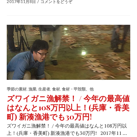
2017年11月8日
コメントをどうぞ
季節の素材
,
漁業
,
生産者
,
食材
,
食材・甲殻類、他
ズワイガニ漁解禁！ / 今年の最高値
はなんと108万円以上！(兵庫・香美
町) 新湊漁港でも30万円!
ズワイガニ漁解禁！ / 今年の最高値はなんと108万円以
上！(兵庫・香美町) 新湊漁港でも30万円! 2017年11 …