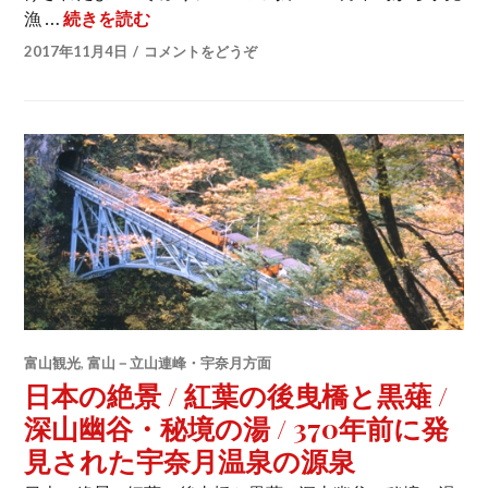
漁 …
続きを読む
寒ぶりシーズン到来！ / 大漁！ / 新湊漁
2017年11月4日
コメントをどうぞ
富山観光
,
富山－立山連峰・宇奈月方面
日本の絶景 / 紅葉の後曳橋と黒薙 /
深山幽谷・秘境の湯 / 370年前に発
見された宇奈月温泉の源泉