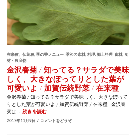
在来種、伝統種
,
季の香メニュー
,
季節の素材
,
料理
,
郷土料理
,
食材
,
食
材・農産物
金沢春菊 / 知ってる？サラダで美味
しく、大きなぽってりとした葉が
可愛いよ / 加賀伝統野菜 / 在来種
金沢春菊 / 知ってる？サラダで美味しく、大きなぽって
りとした葉が可愛いよ / 加賀伝統野菜 / 在来種 金沢春
菊は …
続きを読む
金沢春菊 / 知ってる？サラダで美味しく
2017年11月9日
コメントをどうぞ