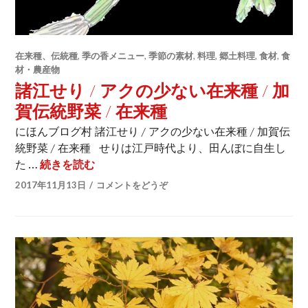
在来種、伝統種
,
季の香メニュー
,
季節の素材
,
料理
,
郷土料理
,
食材
,
食
材・農産物
諸江せり / アクの少ない在来種 / 加
賀伝統野菜 / 在来種
にほんブログ村 諸江せり / アクの少ない在来種 / 加賀伝
統野菜 / 在来種 せりは江戸時代より、田んぼに自生し
た …
続きを読む
諸江せり / アクの少ない在来種 / 加賀伝統野
2017年11月13日
コメントをどうぞ