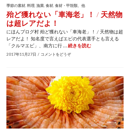
季節の素材
,
料理
,
漁業
,
食材
,
食材・甲殻類、他
殆ど獲れない「車海老」！ / 天然物
は超レアだよ！
にほんブログ村 殆ど獲れない「車海老」！ / 天然物は超
レアだよ！ 知名度で言えばエビの代表選手とも言える
「クルマエビ」、南方に行 …
続きを読む
殆ど獲れない「車海
2017年11月27日
コメントをどうぞ