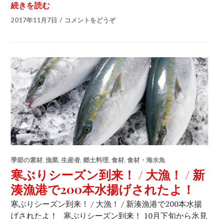
続きを読む
ズワイガニ漁解禁！ / 今年の最高値はなんと108
2017年11月7日
コメントをどうぞ
季節の素材
,
漁業
,
生産者
,
郷土料理
,
食材
,
食材・海水魚
寒ぶりシーズン到来！ / 大漁！ / 新
湊漁港で200本水揚げされたよ！
寒ぶりシーズン到来！ / 大漁！ / 新湊漁港で200本水揚
げされたよ！ 寒ぶりシーズン到来！ 10月下旬から氷見