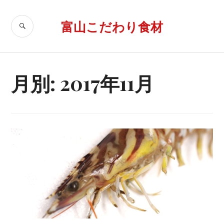
コ
ン
富山こだわり食材
検
テ
索
ン
ツ
へ
月別: 2017年11月
移
動