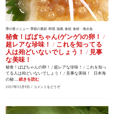
季の香メニュー
,
季節の素材
,
料理
,
漁業
,
食材
,
食材・海水魚
秘食！ばばちゃん(ゲンゲ)の卵！ /
超レアな珍味！ / これを知ってる
人は殆どいないでしょう！ / 見事
な美味！
秘食！ばばちゃんの卵！ / 超レアな珍味！ / これを知っ
てる人は殆どいないでしょう！ / 見事な美味！ 日本海
の秘 …
続きを読む
秘食！ばばちゃん(ゲンゲ)の卵！ / 超レ
2017年11月9日
コメントをどうぞ