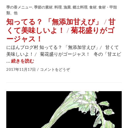
季の香メニュー
,
季節の素材
,
料理
,
漁業
,
郷土料理
,
食材
,
食材・甲殻
類、他
知ってる？ 「無添加甘えび」 / 甘
くて美味しいよ！ / 菊花盛りがゴ
ージャス！
にほんブログ村 知ってる？ 「無添加甘えび」/ 甘くて
美味しいよ！ / 菊花盛りがゴージャス！ 冬の「甘エビ
…
続きを読む
知ってる？ 「無添加甘えび」 / 甘くて美味し
2017年11月17日
コメントをどうぞ