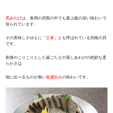
黒あわび
は
、食用の貝類の中でも最上級の深い味わいで
知られています。
その美味しさゆえに「
王者
」とも呼ばれている別格の貝
です。
刺身のこりこりとした歯ごたえや蒸しあわびの絶妙な柔
らかさは
他に比べるものが無い
食通好み
の
味わいです。