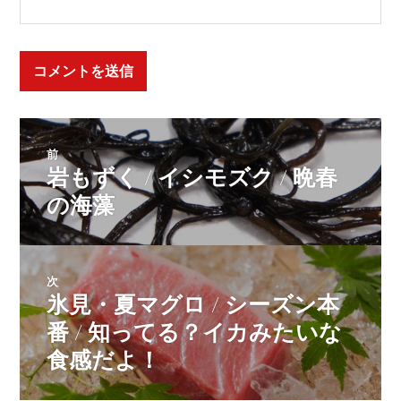
投
前
岩もずく / イシモズク / 晩春
前
稿
の
の海藻
投
ナ
稿:
次
ビ
氷見・夏マグロ / シーズン本
次
の
番 / 知ってる？イカみたいな
投
ゲ
食感だよ！
稿: