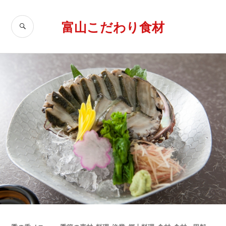
コ
ン
富山こだわり食材
検
テ
索
ン
ツ
へ
移
動