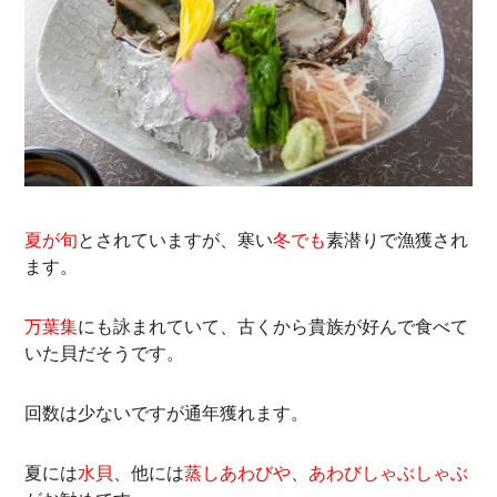
夏が旬
とされていますが、寒い
冬でも
素潜りで漁獲され
ます。
万葉集
にも詠まれていて、古くから貴族が好んで食べて
いた貝だそうです。
回数は少ないですが通年獲れます。
夏には
水貝
、他には
蒸しあわびや
、
あわびしゃぶしゃぶ