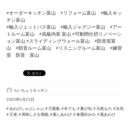
#オーダーキッチン富山 #リフォーム富山 #輸入キッ
チン富山
#輸入ジェットバス富山 #輸入ジャグジー富山 #アー
トルーム富山 #高級内装 富山 #可動間仕切リノベーシ
ョン富山 #スライディングウォール富山 #防音室富
山 #防音ルーム富山 #リスニングルーム富山 #練習
室 防音 富山
らいちょうキッチン
2023年5月21日
あわびしゃぶしゃぶ
,
万葉集
,
冬でも
,
夏が旬
,
天然もの
,
水貝
,
王者
,
美味しさを堪能
,
蒸しあわび
,
食通好みの
,
黒あわび