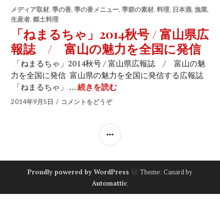
メディア取材
,
季の香
,
季の香メニュー
,
季節の素材
,
料理
,
日本酒
,
漁業
,
生産者
,
郷土料理
「ねまるちゃ」2014秋号 / 富山県広
報誌 / 富山の魅力を全国に発信
「ねまるちゃ」2014秋号 / 富山県広報誌 / 富山の魅
力を全国に発信 富山県の魅力を全国に発信する広報誌
「ねまるちゃ」 …
続きを読む
「ねまるちゃ」2014秋号 
2014年9月5日
コメントをどうぞ
サ
イ
ド
Proudly powered by WordPress
Theme: Canard by
バ
Automattic
.
ー