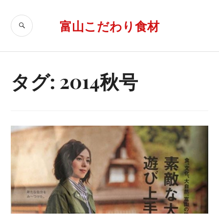
コ
ン
富山こだわり食材
検
テ
索
ン
ツ
へ
タグ: 2014秋号
移
動