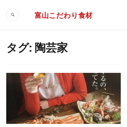
コ
ン
富山こだわり食材
検
テ
索
ン
ツ
へ
タグ: 陶芸家
移
動