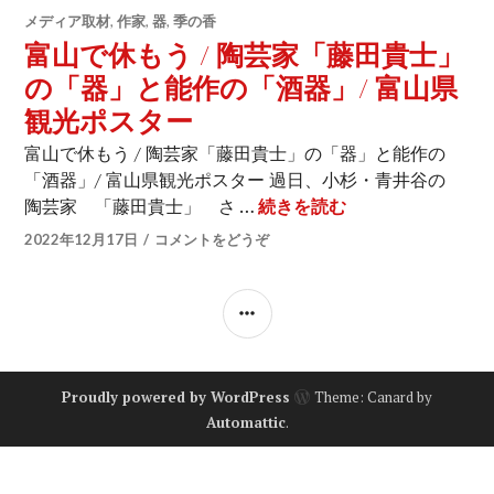
メディア取材
,
作家
,
器
,
季の香
富山で休もう / 陶芸家「藤田貴士」
の「器」と能作の「酒器」/ 富山県
観光ポスター
富山で休もう / 陶芸家「藤田貴士」の「器」と能作の
「酒器」/ 富山県観光ポスター 過日、小杉・青井谷の
陶芸家 「藤田貴士」 さ …
続きを読む
富山で休もう / 
2022年12月17日
コメントをどうぞ
サ
イ
ド
Proudly powered by WordPress
Theme: Canard by
バ
Automattic
.
ー