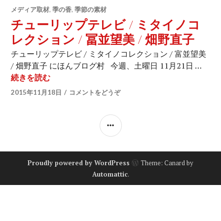
メディア取材
,
季の香
,
季節の素材
チューリップテレビ / ミタイノコ
レクション / 冨並望美 / 畑野直子
チューリップテレビ / ミタイノコレクション / 富並望美
/ 畑野直子 にほんブログ村 今週、土曜日 11月21日 …
続きを読む
チューリップテレビ / ミタイノコレクション / 冨
2015年11月18日
コメントをどうぞ
サ
イ
ド
Proudly powered by WordPress
Theme: Canard by
バ
Automattic
.
ー