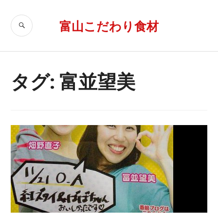
コ
ン
富山こだわり食材
検
テ
索
ン
ツ
へ
タグ: 富並望美
移
動