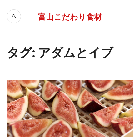
コ
ン
富山こだわり食材
検
テ
索
ン
ツ
へ
タグ: アダムとイブ
移
動