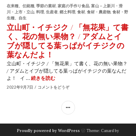
在来種、伝統種
,
季節の素材
,
家庭の手作り食品
,
富山－上新川・滑
川・上市・立山
,
料理
,
生産者
,
郷土料理
,
食材
,
食材・農産物
,
食材・野
生種、自生
立山町・イチジク / 「無花果」て書
く、花の無い果物？ / アダムとイ
ブが隠してる葉っぱがイチジクの
葉なんだよ！
立山町・イチジク / 「無花果」て書く、花の無い果物？
/ アダムとイブが隠してる葉っぱがイチジクの葉なんだ
よ！ イ …
続きを読む
立山町・イチジク / 「無花果」て
2022年9月7日
コメントをどうぞ
サ
イ
ド
Proudly powered by WordPress
Theme: Canard by
バ