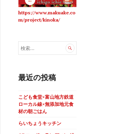
https://www.makuake.co
m/project/kinoka/
ームレスキュウリ / イボなしきゅうり『フリーダム』/ 八ケ山青
検
索
:
最近の投稿
こども食堂×富山地方鉄道
ローカル線×無添加地元食
材の朝ごはん
らいちょうキッチン