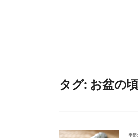
コ
ン
テ
ン
ツ
へ
移
動
タグ: お盆の
季節