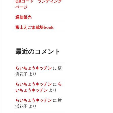
QRコード ランディング
ページ
通信販売
富山えごま栽培book
最近のコメント
らいちょうキッチン
に
横
浜花子
より
らいちょうキッチン
に
ら
いちょうキッチン
より
らいちょうキッチン
に
横
浜花子
より