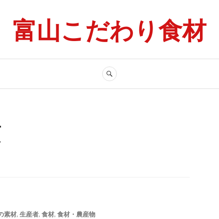
富山こだわり食材
検
索
頃
の素材
,
生産者
,
食材
,
食材・農産物