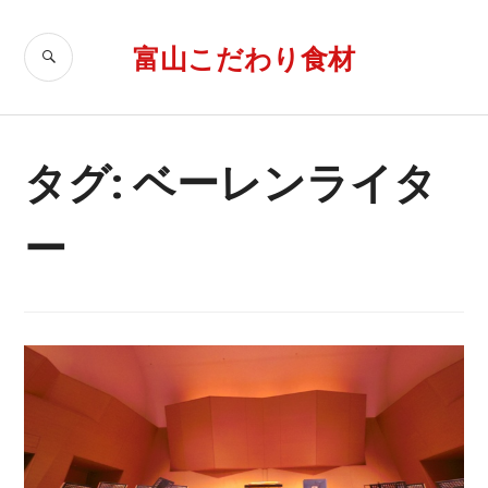
コ
ン
富山こだわり食材
検
テ
索
ン
ツ
へ
タグ: ベーレンライタ
移
動
ー