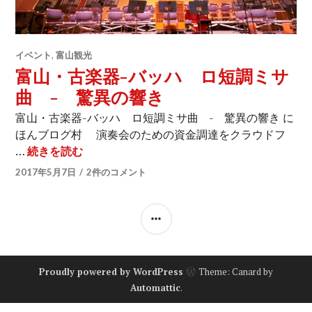
イベント
,
富山観光
富山・古楽器-バッハ ロ短調ミサ
曲 - 驚異の響き
富山・古楽器-バッハ ロ短調ミサ曲 - 驚異の響き に
ほんブログ村 演奏会のための資金調達をクラウドフ
…
続きを読む
富山・古楽器-バッハ ロ短調ミサ曲 - 驚
2017年5月7日
2件のコメント
サ
イ
ド
Proudly powered by WordPress
Theme: Canard by
バ
Automattic
.
ー